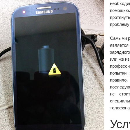
необходи
помощью.
протянуть
проблему
Самыми р
являетс
зарядног
или же из
професси
попытки 
правило,
последую
не стои
специаль
телефона
Усл