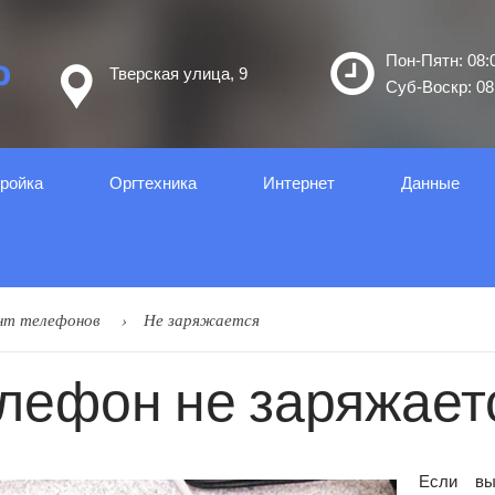
Пон-Пятн: 08:0
Тверская улица, 9
Суб-Воскр: 08:
ройка
Оргтеxника
Интернет
Данные
нт телефонов
Не заряжается
лефон не заряжает
Если вы