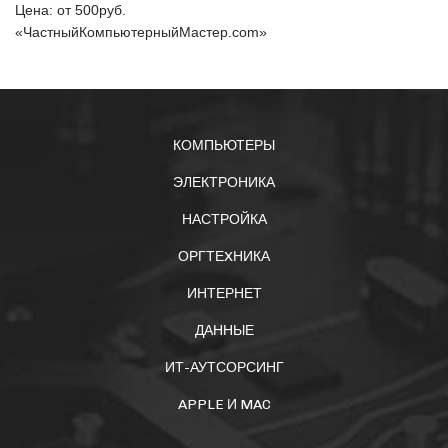
Цена: от
500
руб.
«ЧастныйКомпьютерныйМастер.com»
КОМПЬЮТЕРЫ
ЭЛЕКТРОНИКА
НАСТРОЙКА
ОРГТЕXНИКА
ИНТЕРНЕТ
ДАННЫЕ
ИТ-АУТСОРСИНГ
APPLE И MAC