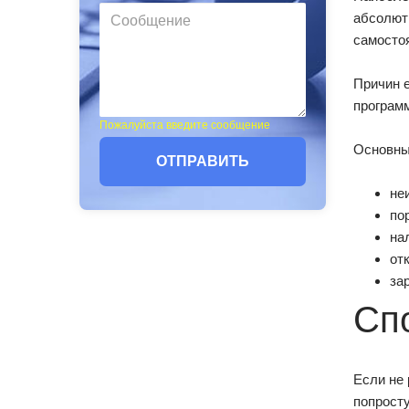
абсолютн
самосто
Причин е
программ
Пожалуйста введите сообщение
Основные
ОТПРАВИТЬ
не
по
на
от
за
Сп
Если не 
попрост