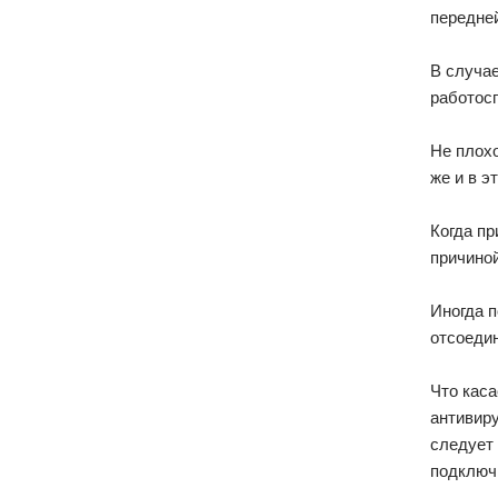
передней
В случае
работос
Не плохо
же и в э
Когда пр
причиной
Иногда п
отсоедин
Что кас
антивиру
следует 
подключи