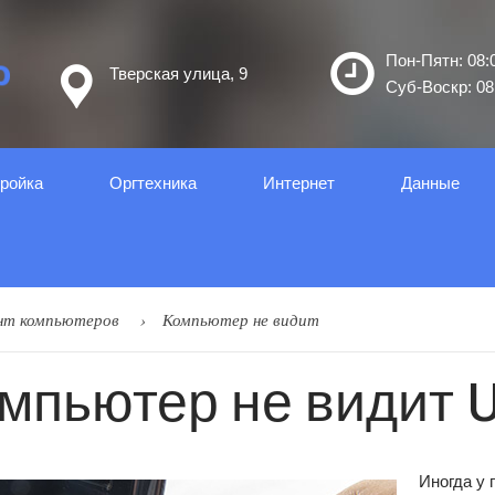
Пон-Пятн: 08:0
Тверская улица, 9
Суб-Воскр: 08:
ройка
Оргтеxника
Интернет
Данные
нт компьютеров
Компьютер не видит
мпьютер не видит 
Иногда у