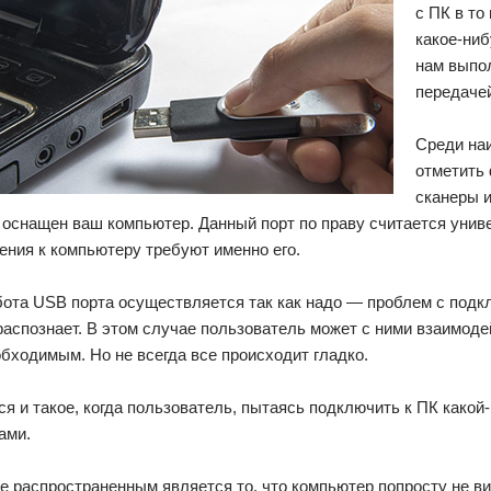
с ПК в то
какое-ниб
нам выпо
передаче
Среди на
отметить
сканеры и
оснащен ваш компьютер. Данный порт по праву считается униве
ния к компьютеру требуют именно его.
бота USB порта осуществляется так как надо — проблем с подк
распознает. В этом случае пользователь может с ними взаимоде
бходимым. Но не всегда все происходит гладко.
я и такое, когда пользователь, пытаясь подключить к ПК како
ами.
 распространенным является то, что компьютер попросту не ви